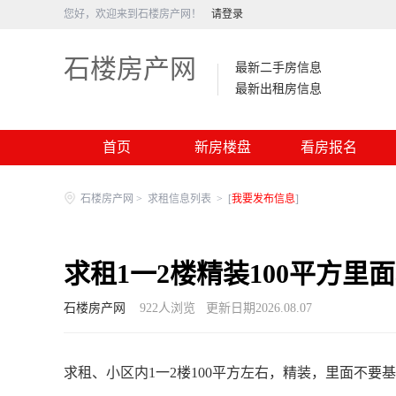
您好，欢迎来到石楼房产网！
请登录
石楼房产网
最新二手房信息
最新出租房信息
首页
新房楼盘
看房报名
石楼房产网
>
求租信息列表
>
[
我要发布信息
]
求租1一2楼精装100平方里
石楼房产网
922
人浏览
更新日期2026.08.07
求租、小区内1一2楼100平方左右，精装，里面不要