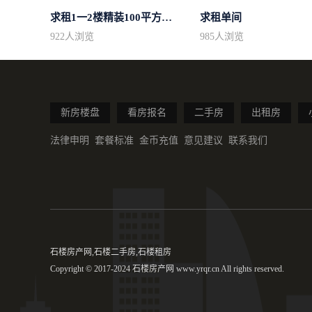
求租1一2楼精装100平方里面基本设备不...
求租单间
922
人浏览
985
人浏览
新房楼盘
看房报名
二手房
出租房
法律申明
套餐标准
金币充值
意见建议
联系我们
石楼房产网,石楼二手房,石楼租房
Copyright © 2017-2024 石楼房产网 www.yrqr.cn All rights reserved.